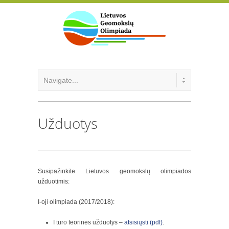
Užduotys
Susipažinkite Lietuvos geomokslų olimpiados
užduotimis:
I-oji olimpiada (2017/2018):
I turo teorinės užduotys –
atsisiųsti (pdf)
.