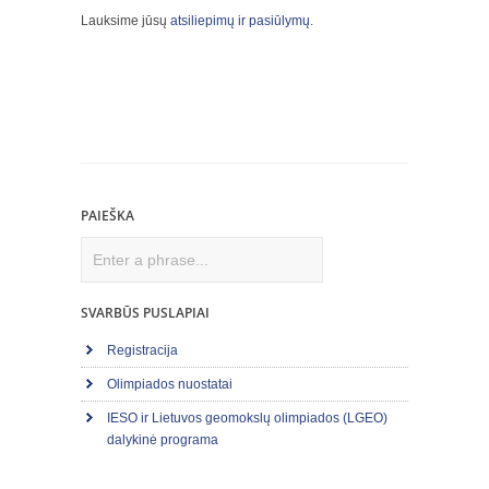
Lauksime jūsų
atsiliepimų ir pasiūlymų
.
PAIEŠKA
Search
SVARBŪS PUSLAPIAI
Registracija
Olimpiados nuostatai
IESO ir Lietuvos geomokslų olimpiados (LGEO)
dalykinė programa