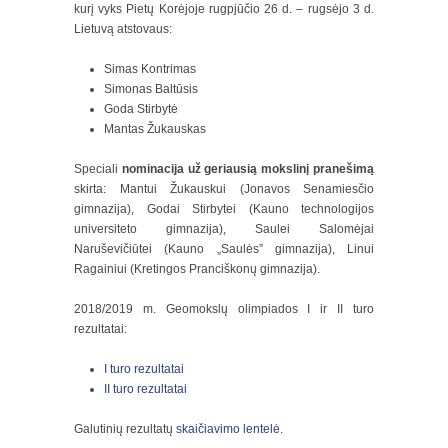
kurį vyks Pietų Korėjoje rugpjūčio 26 d. – rugsėjo 3 d.
Lietuvą atstovaus:
Simas Kontrimas
Simonas Baltūsis
Goda Stirbytė
Mantas Žukauskas
Speciali
nominacija už geriausią mokslinį pranešimą
skirta: Mantui Žukauskui (Jonavos Senamiesčio
gimnazija), Godai Stirbytei (Kauno technologijos
universiteto gimnazija), Saulei Salomėjai
Naruševičiūtei (Kauno „Saulės” gimnazija), Linui
Ragainiui (Kretingos Pranciškonų gimnazija).
2018/2019 m. Geomokslų olimpiados I ir II turo
rezultatai:
I turo rezultatai
II turo rezultatai
Galutinių rezultatų
skaičiavimo lentelė
.