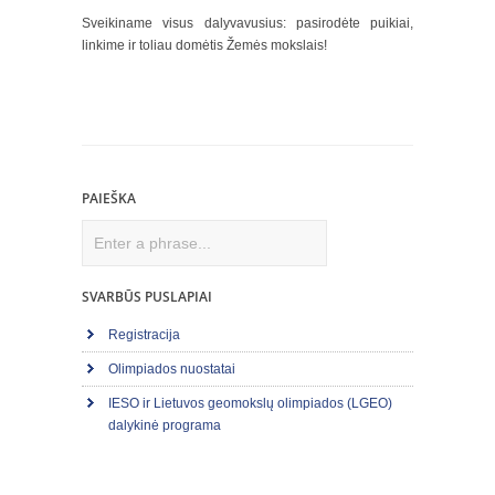
Sveikiname visus dalyvavusius: pasirodėte puikiai,
linkime ir toliau domėtis Žemės mokslais!
PAIEŠKA
Search
SVARBŪS PUSLAPIAI
Registracija
Olimpiados nuostatai
IESO ir Lietuvos geomokslų olimpiados (LGEO)
dalykinė programa