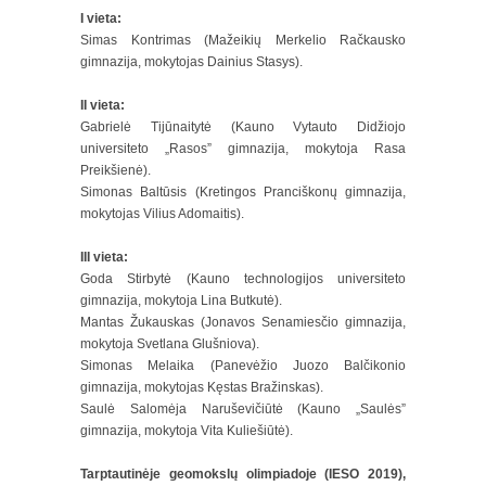
I vieta:
Simas Kontrimas (Mažeikių Merkelio Račkausko
gimnazija, mokytojas Dainius Stasys).
II vieta:
Gabrielė Tijūnaitytė (Kauno Vytauto Didžiojo
universiteto „Rasos” gimnazija, mokytoja Rasa
Preikšienė).
Simonas Baltūsis (Kretingos Pranciškonų gimnazija,
mokytojas Vilius Adomaitis).
III vieta:
Goda Stirbytė (Kauno technologijos universiteto
gimnazija, mokytoja Lina Butkutė).
Mantas Žukauskas (Jonavos Senamiesčio gimnazija,
mokytoja Svetlana Glušniova).
Simonas Melaika (Panevėžio Juozo Balčikonio
gimnazija, mokytojas Kęstas Bražinskas).
Saulė Salomėja Naruševičiūtė (Kauno „Saulės”
gimnazija, mokytoja Vita Kuliešiūtė).
Tarptautinėje geomokslų olimpiadoje (IESO 2019),