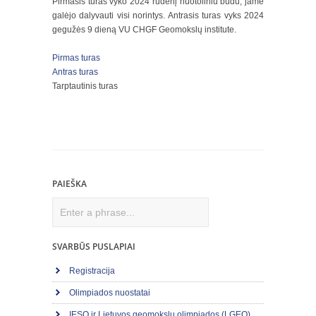
Pirmasis turas vyko 2024 rudenį nuotoliniu būdu, jame
galėjo dalyvauti visi norintys. Antrasis turas vyks 2024
gegužės 9 dieną VU CHGF Geomokslų institute.
Pirmas turas
Antras turas
Tarptautinis turas
PAIEŠKA
Search
SVARBŪS PUSLAPIAI
Registracija
Olimpiados nuostatai
IESO ir Lietuvos geomokslų olimpiados (LGEO)